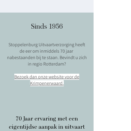
Sinds 1956
Stoppelenburg Uitvaartverzorging heeft
de eer om inmiddels 70 jaar
nabestaanden bij te staan. Bevindt u zich
in regio Rotterdam?
Bezoek dan onze website voor de
Krimpenerwaard.
70 Jaar ervaring met een
eigentijdse aanpak in uitvaart