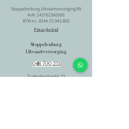
Stoppelenburg Uitvaartverzorging BV
KvK:
243762360000
BTW nr.:
8144.75.942
.B01
Privacybeleid
Stoppelenburg
Uitvaartverzorging
0416 700 253
Zuidhollandsedijk 22
5161 HL Sprang-Capelle
info@stoppelenburg.nl