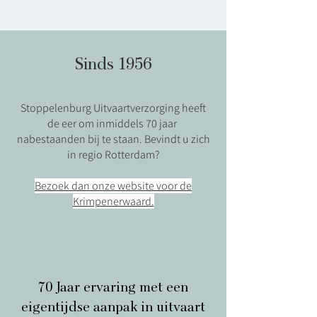
Sinds 1956
Stoppelenburg Uitvaartverzorging heeft
de eer om inmiddels 70 jaar
nabestaanden bij te staan. Bevindt u zich
in regio Rotterdam?
Bezoek dan onze website voor de
Krimpenerwaard.
70 Jaar ervaring met een
eigentijdse aanpak in uitvaart