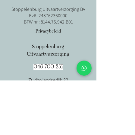
Stoppelenburg Uitvaartverzorging BV
KvK:
243762360000
BTW nr.:
8144.75.942
.B01
Privacybeleid
Stoppelenburg
Uitvaartverzorging
0416 700 253
Zuidhollandsedijk 22
5161 HL Sprang-Capelle
info@stoppelenburg.nl